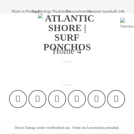
Skip
to
Made in Portugal
Nachhaltige Produktion
Personalisierbar
Versand innerhalb 24h
content
Home 4
Dieser Eintrag wurde veröffentlicht am . Setzte ein Lesezeichen
permalink
.