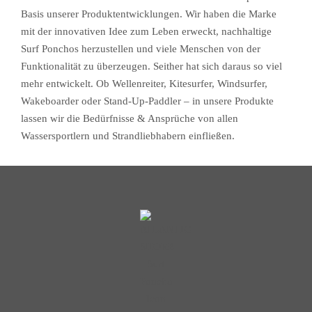
Basis unserer Produktentwicklungen. Wir haben die Marke
mit der innovativen Idee zum Leben erweckt, nachhaltige
Surf Ponchos herzustellen und viele Menschen von der
Funktionalität zu überzeugen. Seither hat sich daraus so viel
mehr entwickelt. Ob Wellenreiter, Kitesurfer, Windsurfer,
Wakeboarder oder Stand-Up-Paddler – in unsere Produkte
lassen wir die Bedürfnisse & Ansprüche von allen
Wassersportlern und Strandliebhabern einfließen.