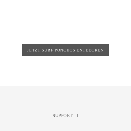
FINDE DEINEN STYLE
JETZT SURF PONCHOS ENTDECKEN
SUPPORT