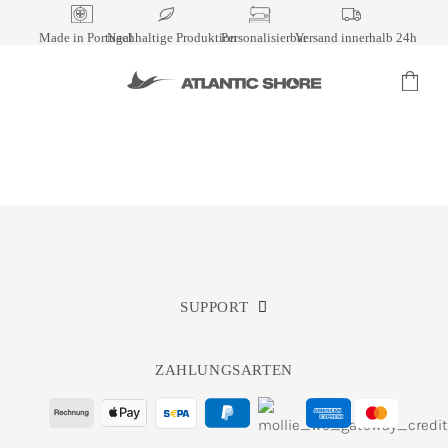
Skip
to
Made in Portugal
Nachhaltige Produktion
Personalisierbar
Versand innerhalb 24h
content
SUPPORT
ZAHLUNGSARTEN