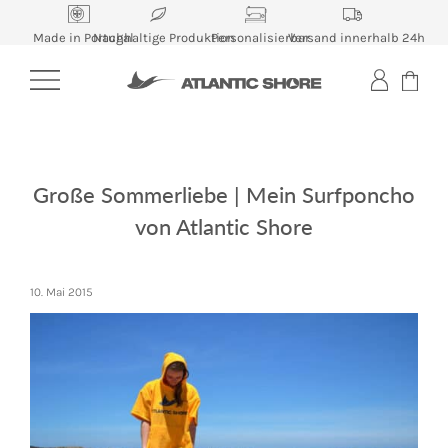
Skip
to
Made in Portugal
Nachhaltige Produktion
Personalisierbar
Versand innerhalb 24h
content
Große Sommerliebe | Mein Surfponcho
von Atlantic Shore
10. Mai 2015