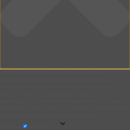
Um Dir ein optimales Erlebnis zu bieten, verwenden wir
Technologien wie Cookies, um Geräteinformationen zu speichern
und/oder darauf zuzugreifen. Wenn Du diesen Technologien
zustimmst, können wir Daten wie das Surfverhalten oder
eindeutige IDs auf dieser Website verarbeiten. Wenn Du deine
Zustimmung nicht erteilst oder zurückziehst, können bestimmte
Merkmale und Funktionen beeinträchtigt werden.
Funktional
Funktional
Immer aktiv