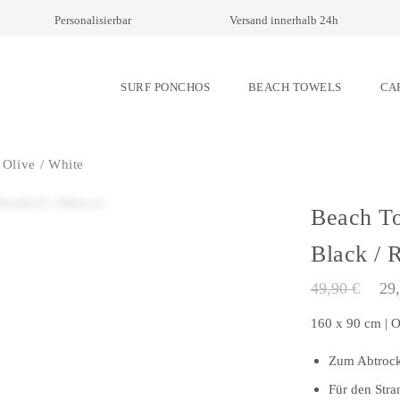
Personalisierbar
Versand innerhalb 24h
SURF PONCHOS
BEACH TOWELS
CA
 Olive / White
Beach To
Black / 
Ursprünglich
Aktueller
49,90
€
29
Preis
Preis
war:
ist:
160 x 90 cm | O
49,90 €
29,90 €.
Zum Abtrock
Für den Str