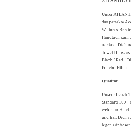
ATLANTIC SHO
Unser ATLANTI
das perfekte Ac
Wellness-Berei
Handtuch zum o
trocknet Dich n
Towel Hibiscus 
Black / Red / O
Poncho Hibiscus
Qualität
Unsere Beach T
Standard 100),
weichem Handtuc
und hält Dich s
legen wir bes