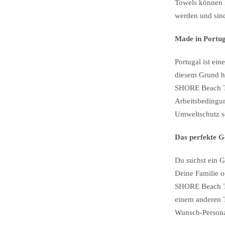
Towels können 
werden und sind
Made in Portu
Portugal ist ein
diesem Grund h
SHORE Beach Tow
Arbeitsbedingun
Umweltschutz s
Das perfekte 
Du suchst ein 
Deine Familie 
SHORE Beach To
einem anderen T
Wunsch-Persona