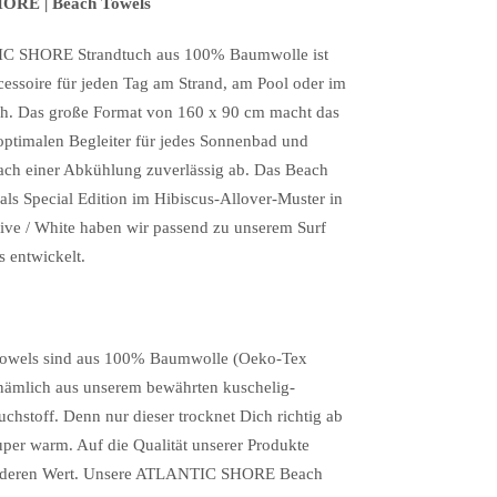
RE | Beach Towels
C SHORE Strandtuch aus 100% Baumwolle ist
cessoire für jeden Tag am Strand, am Pool oder im
ch. Das große Format von 160 x 90 cm macht das
ptimalen Begleiter für jedes Sonnenbad und
ach einer Abkühlung zuverlässig ab. Das Beach
als Special Edition im Hibiscus-Allover-Muster in
live / White haben wir passend zu unserem Surf
 entwickelt.
owels sind aus 100% Baumwolle (Oeko-Tex
 nämlich aus unserem bewährten kuschelig-
hstoff. Denn nur dieser trocknet Dich richtig ab
uper warm. Auf die Qualität unserer Produkte
onderen Wert. Unsere ATLANTIC SHORE Beach