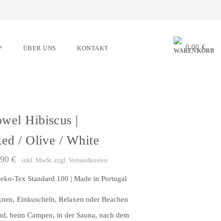
0,00
€
P
ÜBER UNS
KONTAKT
wel Hibiscus |
Red / Olive / White
er
,90
€
zzgl.
Versandkosten
inkl. MwSt.
eko-Tex Standard 100 | Made in Portugal
nen, Einkuscheln, Relaxen oder Beachen
and, beim Campen, in der Sauna, nach dem