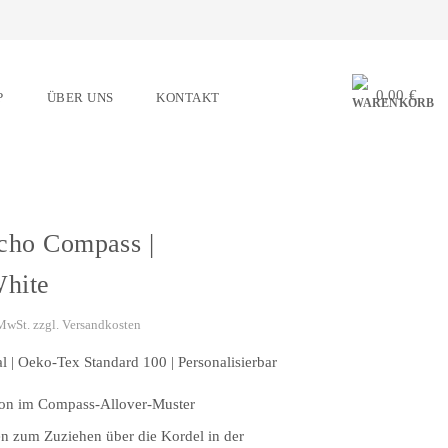
0,00
€
P
ÜBER UNS
KONTAKT
cho Compass |
White
zzgl.
Versandkosten
 MwSt.
l | Oeko-Tex Standard 100 | Personalisierbar
tion im Compass-Allover-Muster
n zum Zuziehen über die Kordel in der