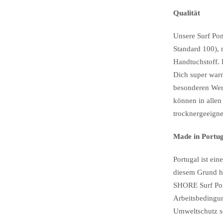
Qualität
Unsere Surf Po
Standard 100), 
Handtuchstoff. 
Dich super warm
besonderen We
können in alle
trocknergeeigne
Made in Portu
Portugal ist ein
diesem Grund h
SHORE Surf Ponc
Arbeitsbedingun
Umweltschutz s