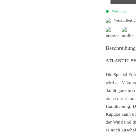
Verfügbar
Versandfertig
Beschreibung
ATLANTIC SHO
Die Special Edi
wird als Velour
damit ganz bes
bietet der Baumw
Handhabung. Der
Kapuze kann übe
der Wind und d
es noch kuschel