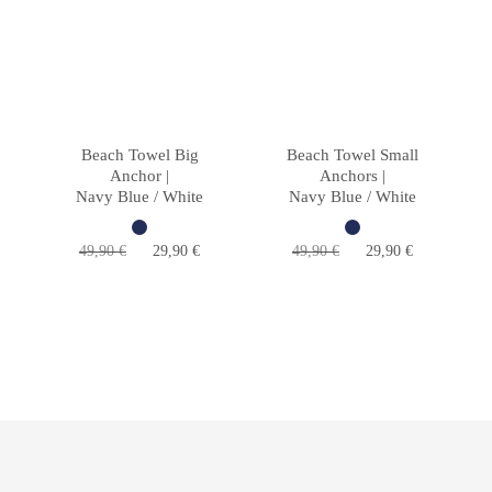
Beach Towel Big
Beach Towel Small
Anchor |
Anchors |
Navy Blue / White
Navy Blue / White
Ursprünglicher
Aktueller
Ursprünglicher
Aktueller
49,90
€
29,90
€
49,90
€
29,90
€
Preis
Preis
Preis
Preis
war:
ist:
war:
ist:
49,90 €
29,90 €.
49,90 €
29,90 €.