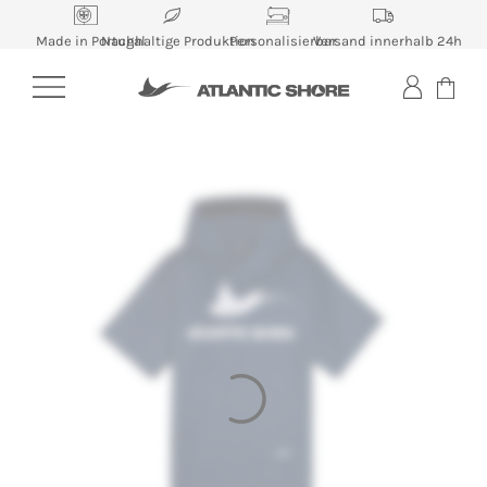
Skip
to
Made in Portugal
Nachhaltige Produktion
Personalisierbar
Versand innerhalb 24h
content