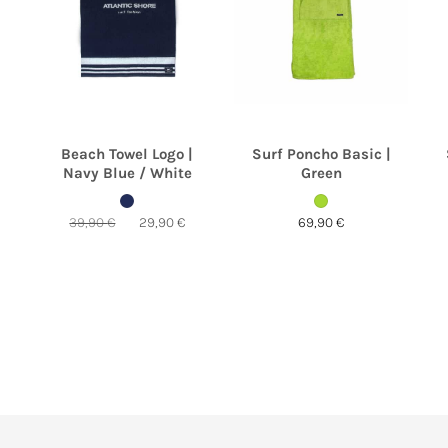
Beach Towel Logo |
Surf Poncho Basic |
Navy Blue / White
Green
Ursprünglicher
Aktueller
39,90
€
29,90
€
69,90
€
Preis
Preis
war:
ist:
39,90 €
29,90 €.