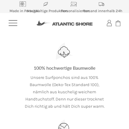
Skip
to
Made in Portugal
Nachhaltige Produktion
Personalisierbar
Versand innerhalb 24h
content
100% hochwertige Baumwolle
Unsere Surfponchos sind aus 100%
Baumwolle (Oeko-Tex Standard 100),
nämlich aus kuschelig-weichem
Handtuchstoff. Denn nur dieser trocknet
Dich richtig ab und hält Dich super warm.